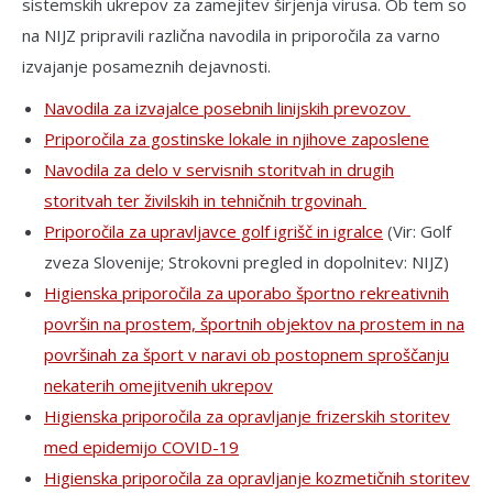
sistemskih ukrepov za zamejitev širjenja virusa. Ob tem so
na NIJZ pripravili različna navodila in priporočila za varno
izvajanje posameznih dejavnosti.
Navodila za izvajalce posebnih linijskih prevozov
Priporočila za gostinske lokale in njihove zaposlene
Navodila za delo v servisnih storitvah in drugih
storitvah ter živilskih in tehničnih trgovinah
Priporočila za upravljavce golf igrišč in igralce
(Vir: Golf
zveza Slovenije; Strokovni pregled in dopolnitev: NIJZ)
Higienska priporočila za uporabo športno rekreativnih
površin na prostem, športnih objektov na prostem in na
površinah za šport v naravi ob postopnem sproščanju
nekaterih omejitvenih ukrepov
Higienska priporočila za opravljanje frizerskih storitev
med epidemijo COVID-19
Higienska priporočila za opravljanje kozmetičnih storitev