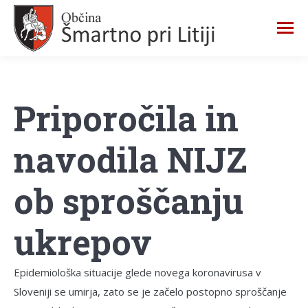
Priporočila in
navodila NIJZ
ob sproščanju
ukrepov
Epidemiološka situacije glede novega koronavirusa v
Sloveniji se umirja, zato se je začelo postopno sproščanje