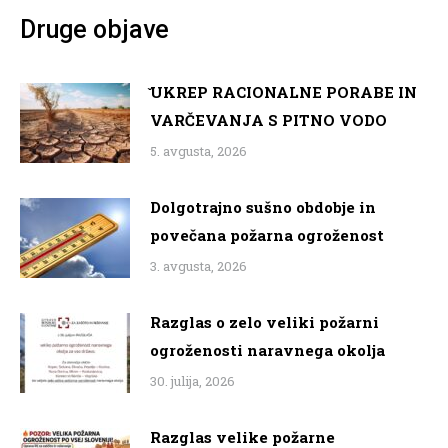
Druge objave
̌UKREP RACIONALNE PORABE IN
VARČEVANJA S PITNO VODO
5. avgusta, 2026
Dolgotrajno sušno obdobje in
povečana požarna ogroženost
3. avgusta, 2026
Razglas o zelo veliki požarni
ogroženosti naravnega okolja
30. julija, 2026
Razglas velike požarne