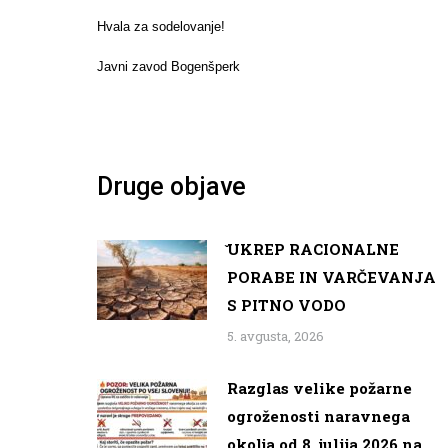
Hvala za sodelovanje!
Javni zavod Bogenšperk
Druge objave
̌UKREP RACIONALNE
PORABE IN VARČEVANJA
S PITNO VODO
5. avgusta, 2026
Razglas velike požarne
ogroženosti naravnega
okolja od 8. julija 2026 na