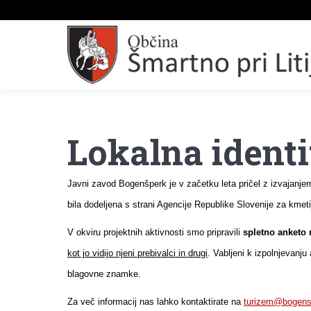
Lokalna ident
Javni zavod Bogenšperk je v začetku leta pričel z izvajanj
bila dodeljena s strani Agencije Republike Slovenije za kmeti
V okviru projektnih aktivnosti smo pripravili
spletno anketo 
kot jo vidijo njeni prebivalci in drugi
. Vabljeni k izpolnjevanj
blagovne znamke.
Za več informacij nas lahko kontaktirate na
turizem@bogens