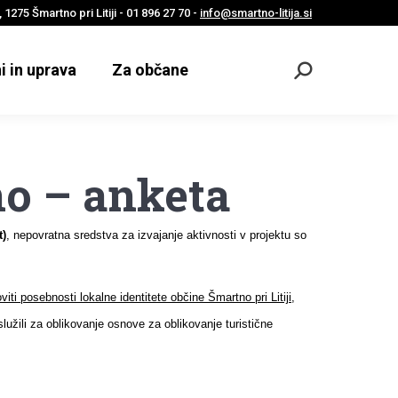
 1275 Šmartno pri Litiji - 01 896 27 70 -
info@smartno-litija.si
i in uprava
Za občane
Odpri
iskalnik
no – anketa
t)
, nepovratna sredstva za izvajanje aktivnosti v projektu so
iti posebnosti lokalne identitete občine Šmartno pri Litiji,
služili za oblikovanje osnove za oblikovanje turistične