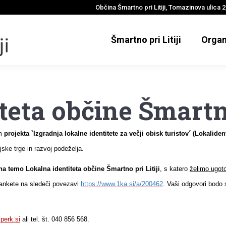
Občina Šmartno pri Litiji, Tomazinova ulica 2,
Šmartno pri Litiji
Organ
iteta občine Šmart
em
projekta `Izgradnja lokalne identitete za večji obisk turistov´ (Lokaliden
jske trge in razvoj podeželja.
na temo Lokalna identiteta občine Šmartno pri Litiji
, s katero
želimo ugotov
u ankete na sledeči povezavi
https://www.1ka.si/a/200462
. Vaši odgovori bodo 
perk.si
ali tel. št. 040 856 568.