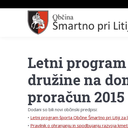
Letni program 
družine na dom
proračun 2015
Dodani so bili novi občinski predpisi:
•
Letni program športa Občine Šmartno pri Litiji za
•
Pravilnik o ohranjanju in spodbujanju razvoja kmet