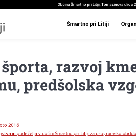
Občina Šmartno pri Litiji, Tomazinova ulica 2,
Šmartno pri Litiji
Organ
športa, razvoj kme
u, predšolska vzg
 leto 2016
ijstva in podeželja v občini Šmartno pri Litiji za programsko obd