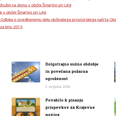
užini na domu v občini Šmartno pri Litiji
v občini Šmartno pri Litiji
 Odloka o izvedbenemu delu občinskega prostorskega načrta Občin
 za leto 2015
Dolgotrajno sušno obdobje
in povečana požarna
ogroženost
3. avgusta, 2026
Povabilo k pisanju
prispevkov za Krajevne
novice