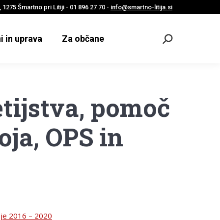
 1275 Šmartno pri Litiji - 01 896 27 70 -
info@smartno-litija.si
i in uprava
Za občane
Odpri
iskalnik
tijstva, pomoč
oja, OPS in
obje 2016 – 2020