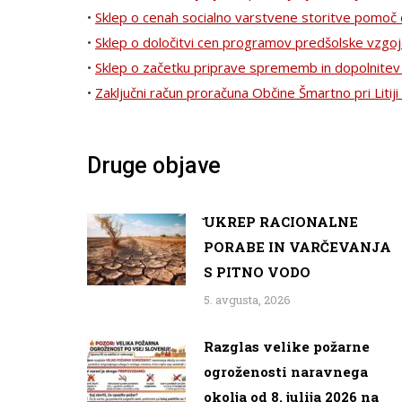
•
Sklep o cenah socialno varstvene storitve pomoč dr
•
Sklep o določitvi cen programov predšolske vzgoje 
•
Sklep o začetku priprave sprememb in dopolnitev
•
Zaključni račun proračuna Občine Šmartno pri Litiji
Druge objave
̌UKREP RACIONALNE
PORABE IN VARČEVANJA
S PITNO VODO
5. avgusta, 2026
Razglas velike požarne
ogroženosti naravnega
okolja od 8. julija 2026 na