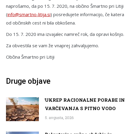
naprošamo, da po 15. 7. 2020, na občino Šmartno pri Litiji
(
info@smartno-litija.si
) posredujete informacijo, če katera
od občinskih cest ni bila obkošena.
Do 15. 7. 2020 ima izvajalec namreč rok, da opravi košnjo.
Za obvestila se vam že vnaprej zahvaljujemo.
Občina Šmartno pri Litiji
Druge objave
̌UKREP RACIONALNE PORABE IN
VARČEVANJA S PITNO VODO
5. avgusta, 2026