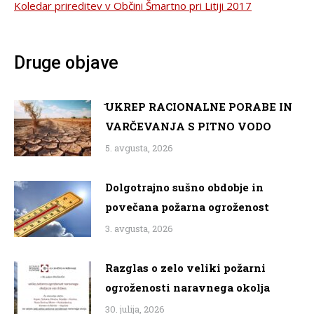
Koledar prireditev v Občini Šmartno pri Litiji 2017
Druge objave
̌UKREP RACIONALNE PORABE IN
VARČEVANJA S PITNO VODO
5. avgusta, 2026
Dolgotrajno sušno obdobje in
povečana požarna ogroženost
3. avgusta, 2026
Razglas o zelo veliki požarni
ogroženosti naravnega okolja
30. julija, 2026