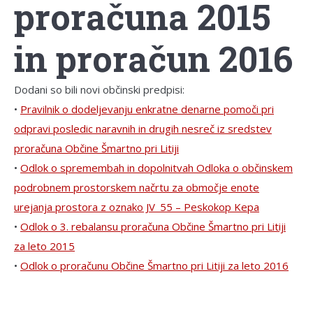
proračuna 2015
in proračun 2016
Dodani so bili novi občinski predpisi:
•
Pravilnik o dodeljevanju enkratne denarne pomoči pri
odpravi posledic naravnih in drugih nesreč iz sredstev
proračuna Občine Šmartno pri Litiji
•
Odlok o spremembah in dopolnitvah Odloka o občinskem
podrobnem prostorskem načrtu za območje enote
urejanja prostora z oznako JV_55 – Peskokop Kepa
•
Odlok o 3. rebalansu proračuna Občine Šmartno pri Litiji
za leto 2015
•
Odlok o proračunu Občine Šmartno pri Litiji za leto 2016