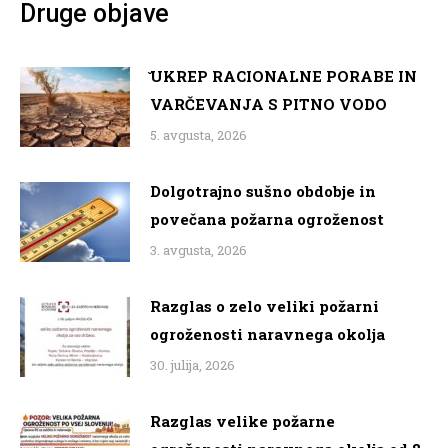
Druge objave
̌UKREP RACIONALNE PORABE IN
VARČEVANJA S PITNO VODO
5. avgusta, 2026
Dolgotrajno sušno obdobje in
povečana požarna ogroženost
3. avgusta, 2026
Razglas o zelo veliki požarni
ogroženosti naravnega okolja
30. julija, 2026
Razglas velike požarne