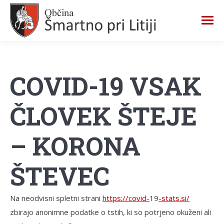
COVID-19 VSAK
ČLOVEK ŠTEJE
– KORONA
ŠTEVEC
Na neodvisni spletni strani
https://covid-
19
-stats.si/
zbirajo anonimne podatke o tstih, ki so potrjeno okuženi ali