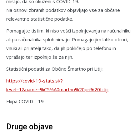
mislijo, da so okuženi s COVID-19.
Na osnovi zbranih podatkov objavljajo vse za občane
relevantne statistične podatke.
Pomagajte tistim, ki niso vešči izpolnjevanja na računalniku
ali pa računalnika sploh nimajo. Pomagajo jim lahko otroci,
vnuki ali prijatelji tako, da jih pokličejo po telefonu in
vprašajo ter izpolnijo še za njih.
Statistični podatki za Občino Šmartno pri Litiji:
https://covid-19-stats.si/?
level=1&name=%C5%A0martno%20pri%20Litiji
Ekipa COVID – 19
Druge objave