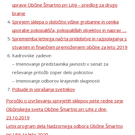
uprave Občine Šmartno pri Litiji – predlog za drugo
branje
Sprejem sklepa o določitvi višine grobarine in cenika
uporabe pokopališča, pokopaliških objektov in naprav ….
Sprememba letnega načrta pridobitve in razpolaganja s
stvarnim in finančnim premoženjem občine za leto 2019
Kadrovske zadeve:
– Imenovanje predstavnika javnosti v senat za
reševanje pritožb zoper delo policistov
– Imenovanje odborov krajevnih skupnosti
Pobude in vprašanja svetnikov
Poročilo o izvrševanju sprejetih sklepov pete redne seje
Občinskega sveta Občine Šmartno pri Litiji z dne,
23.10.2019
Letni program dela Nadzornega odbora Občine Šmartno
pri Litiji za leto 2020