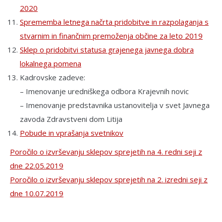
2020
Sprememba letnega načrta pridobitve in razpolaganja s
stvarnim in finančnim premoženja občine za leto 2019
Sklep o pridobitvi statusa grajenega javnega dobra
lokalnega pomena
Kadrovske zadeve:
– Imenovanje uredniškega odbora Krajevnih novic
– Imenovanje predstavnika ustanovitelja v svet Javnega
zavoda Zdravstveni dom Litija
Pobude in vprašanja svetnikov
Poročilo o izvrševanju sklepov sprejetih na 4. redni seji z
dne 22.05.2019
Poročilo o izvrševanju sklepov sprejetih na 2. izredni seji z
dne 10.07.2019