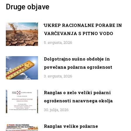
Druge objave
̌UKREP RACIONALNE PORABE IN
VARČEVANJA S PITNO VODO
5. avgusta, 2026
Dolgotrajno sušno obdobje in
povečana požarna ogroženost
3. avgusta, 2026
Razglas o zelo veliki požarni
ogroženosti naravnega okolja
30. julija, 2026
Razglas velike požarne