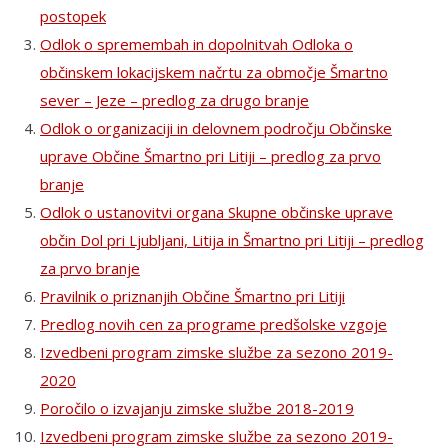
postopek
Odlok o spremembah in dopolnitvah Odloka o
občinskem lokacijskem načrtu za območje Šmartno
sever – Jeze – predlog za drugo branje
Odlok o organizaciji in delovnem področju Občinske
uprave Občine Šmartno pri Litiji – predlog za prvo
branje
Odlok o ustanovitvi organa Skupne občinske uprave
občin Dol pri Ljubljani, Litija in Šmartno pri Litiji – predlog
za prvo branje
Pravilnik o priznanjih Občine Šmartno pri Litiji
Predlog novih cen za programe predšolske vzgoje
Izvedbeni program zimske službe za sezono 2019-
2020
Poročilo o izvajanju zimske službe 2018-2019
Izvedbeni program zimske službe za sezono 2019-