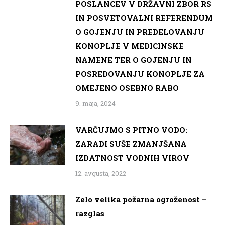
POSLANCEV V DRŽAVNI ZBOR RS
IN POSVETOVALNI REFERENDUM
O GOJENJU IN PREDELOVANJU
KONOPLJE V MEDICINSKE
NAMENE TER O GOJENJU IN
POSREDOVANJU KONOPLJE ZA
OMEJENO OSEBNO RABO
9. maja, 2024
VARČUJMO S PITNO VODO:
ZARADI SUŠE ZMANJŠANA
IZDATNOST VODNIH VIROV
12. avgusta, 2022
Zelo velika požarna ogroženost –
razglas