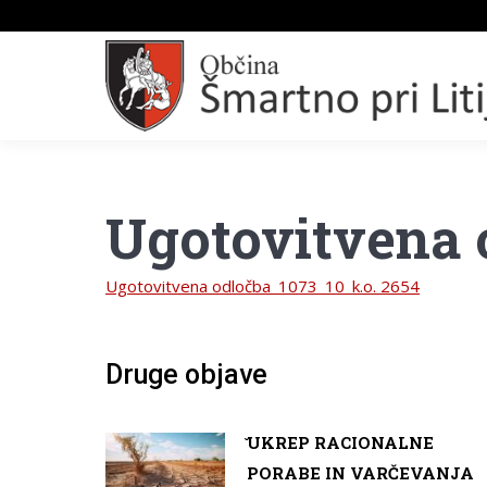
Ugotovitvena 
Ugotovitvena odločba_1073_10_k.o. 2654
Druge objave
̌UKREP RACIONALNE
PORABE IN VARČEVANJA