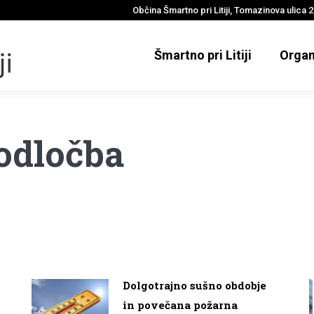
Občina Šmartno pri Litiji, Tomazinova ulica 2,
Šmartno pri Litiji
Organ
odločba
Dolgotrajno sušno obdobje
in povečana požarna