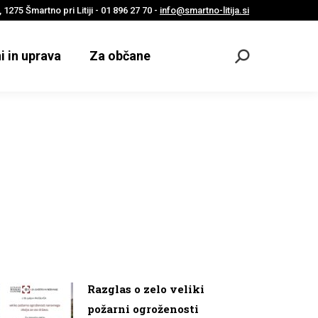
 1275 Šmartno pri Litiji - 01 896 27 70 -
info@smartno-litija.si
i in uprava
Za občane
Odpri
iskalnik
Razglas o zelo veliki
požarni ogroženosti