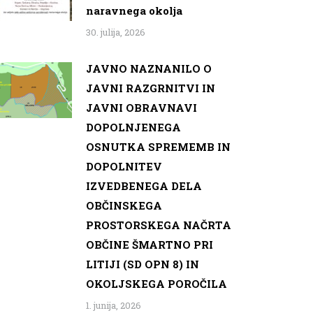
naravnega okolja
30. julija, 2026
JAVNO NAZNANILO O
JAVNI RAZGRNITVI IN
JAVNI OBRAVNAVI
DOPOLNJENEGA
OSNUTKA SPREMEMB IN
DOPOLNITEV
IZVEDBENEGA DELA
OBČINSKEGA
PROSTORSKEGA NAČRTA
OBČINE ŠMARTNO PRI
LITIJI (SD OPN 8) IN
OKOLJSKEGA POROČILA
1. junija, 2026