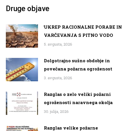
Druge objave
̌UKREP RACIONALNE PORABE IN
VARČEVANJA S PITNO VODO
5. avgusta, 2026
Dolgotrajno sušno obdobje in
povečana požarna ogroženost
3. avgusta, 2026
Razglas o zelo veliki požarni
ogroženosti naravnega okolja
30. julija, 2026
Razglas velike požarne