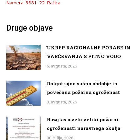
Namera_3881_22_Račica
Druge objave
̌UKREP RACIONALNE PORABE IN
VARČEVANJA S PITNO VODO
5. avgusta, 2026
Dolgotrajno sušno obdobje in
povečana požarna ogroženost
3. avgusta, 2026
Razglas o zelo veliki požarni
ogroženosti naravnega okolja
30. julija, 2026