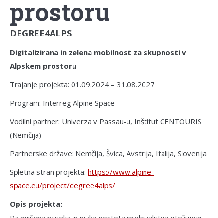
prostoru
DEGREE4ALPS
Digitalizirana in zelena mobilnost za skupnosti v
Alpskem prostoru
Trajanje projekta: 01.09.2024 – 31.08.2027
Program: Interreg Alpine Space
Vodilni partner: Univerza v Passau-u, Inštitut CENTOURIS
(Nemčija)
Partnerske države: Nemčija, Švica, Avstrija, Italija, Slovenija
Spletna stran projekta:
https://www.alpine-
space.eu/project/degree4alps/
Opis projekta:
Razpršena naselja in nizka gostota prebivalstva otežujejo