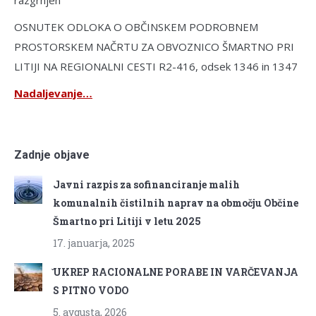
OSNUTEK ODLOKA O OBČINSKEM PODROBNEM
PROSTORSKEM NAČRTU ZA OBVOZNICO ŠMARTNO PRI
LITIJI NA REGIONALNI CESTI R2-416, odsek 1346 in 1347
Nadaljevanje…
Zadnje objave
Javni razpis za sofinanciranje malih
komunalnih čistilnih naprav na območju Občine
Šmartno pri Litiji v letu 2025
17. januarja, 2025
̌UKREP RACIONALNE PORABE IN VARČEVANJA
S PITNO VODO
5. avgusta, 2026