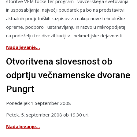
storitve VEM točke ter program vavčerskega svetovanja
in usposabljanja, največji poudarek pa bo na predstavitvi
aktualnih podjetniških razpisov za nakup nove tehnološke
opreme, podporo ustanavljanju in razvoju mikropodjetij
na podeželju ter divezifikaciji v nekmetijske dejavnosti.
Nadaljevanje…
Otvoritvena slovesnost ob
odprtju večnamenske dvorane
Pungrt
Ponedeljek 1 September 2008
Petek, 5. september 2008 ob 19.30 uri.
Nadaljevanje…